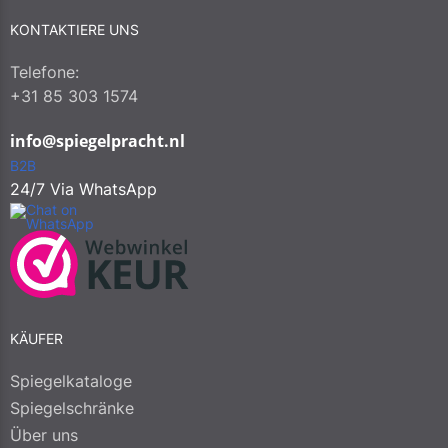
KONTAKTIERE UNS
Telefone:
+31 85 303 1574
info@spiegelpracht.nl
B2B
24/7 Via WhatsApp
KÄUFER
Spiegelkataloge
Spiegelschränke
Über uns