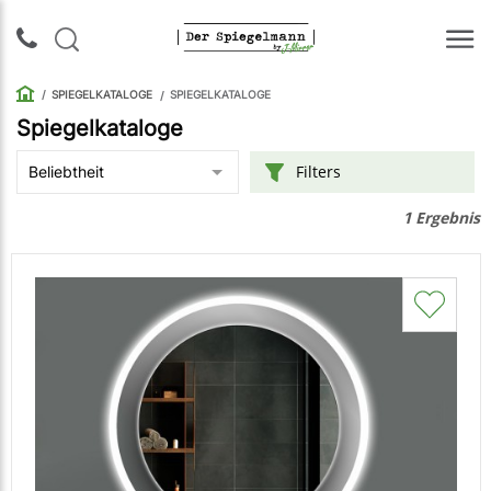
SPIEGELKATALOGE
SPIEGELKATALOGE
Spiegelkataloge
Login |
Filters
Beliebtheit
Anmeldung
Ergebnis
1
Rückruf
Spiegelkataloge
Spiegelschränke
Galerie