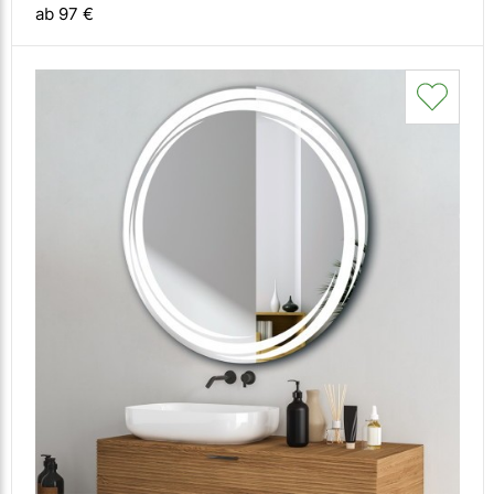
ab 97 €