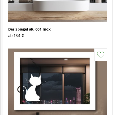
Der Spiegel alu 001 Inox
ab 134 €