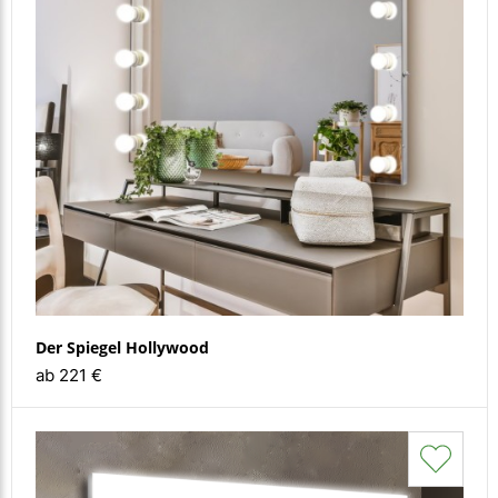
Der Spiegel Hollywood
ab 221 €