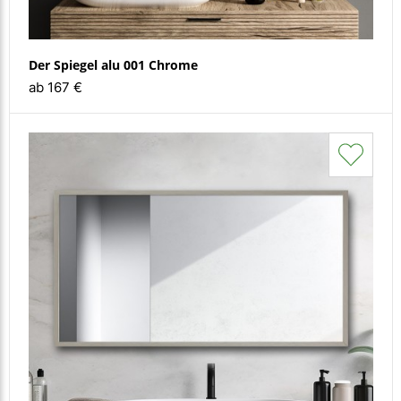
Der Spiegel alu 001 Chrome
ab 167 €