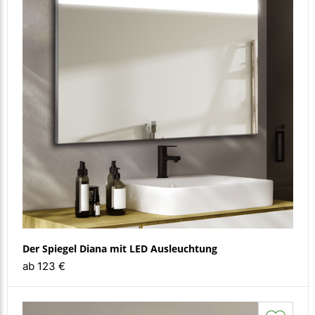
Der Spiegel Diana mit LED Ausleuchtung
ab 123 €