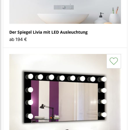
Der Spiegel Livia mit LED Ausleuchtung
ab 194 €