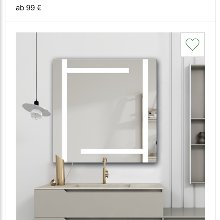
ab 99 €