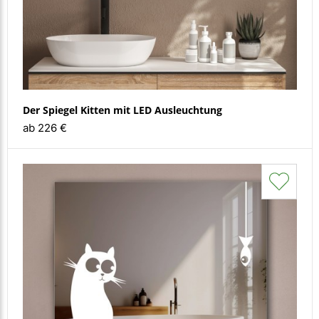
Der Spiegel Kitten mit LED Ausleuchtung
ab 226 €