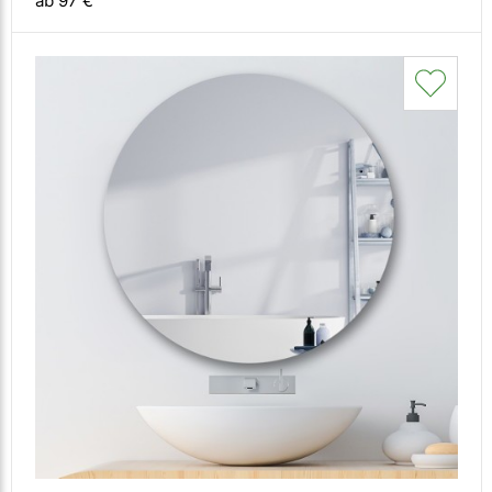
ab 97 €