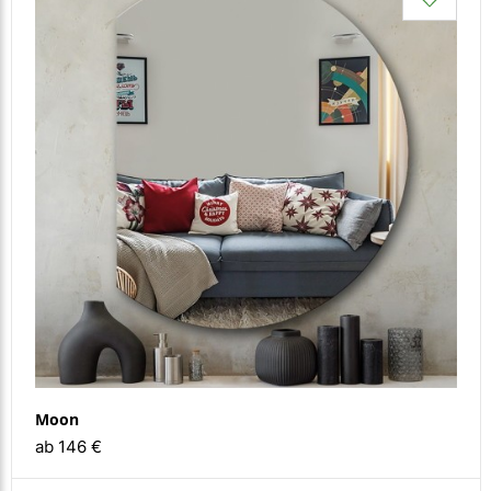
Moon
ab 146 €