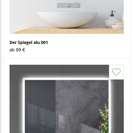
Der Spiegel alu 001
ab 99 €