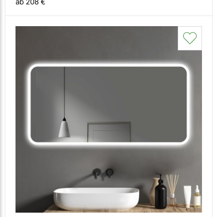
ab 208 €