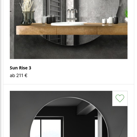
Sun Rise 3
ab 211 €