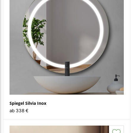
Spiegel Silvia Inox
ab 338 €