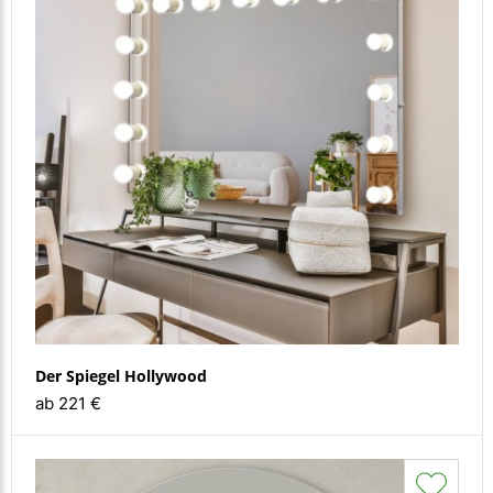
Der Spiegel Hollywood
ab 221 €