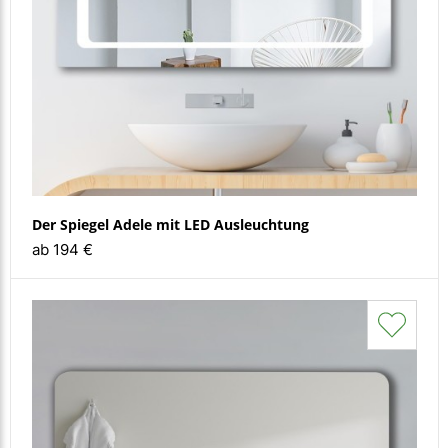
Der Spiegel Adele mit LED Ausleuchtung
ab 194 €