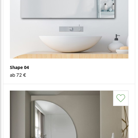
FAQ
Kontakt
Shape 04
ab 72 €