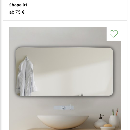
Shape 01
ab 75 €