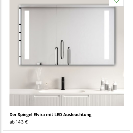
Der Spiegel Elvira mit LED Ausleuchtung
ab 143 €