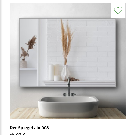
Der Spiegel alu 008