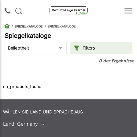
SPIEGELKATALOGE
SPIEGELKATALOGE
Spiegelkataloge
Login |
Filters
Beliebtheit
Anmeldung
der Ergebnisse
0
Rückruf
no_products_found
Spiegelkataloge
Spiegelschränke
WÄHLEN SIE LAND UND SPRACHE AUS
Galerie
Land:
Germany