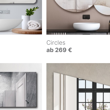
Circles
ab 269 €