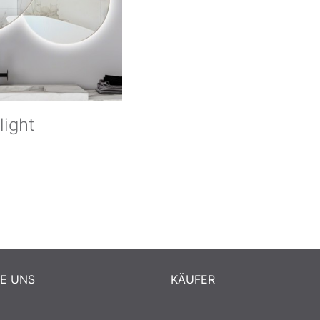
light
RE UNS
KÄUFER