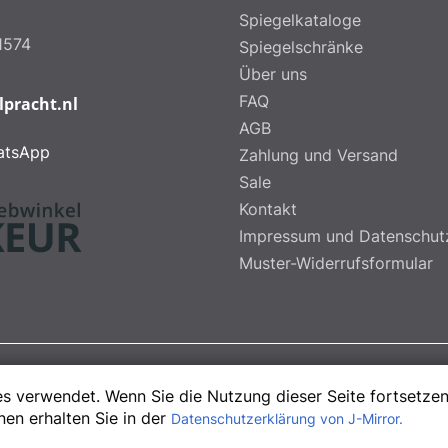
Spiegelkataloge
1574
Spiegelschränke
Über uns
FAQ
lpracht.nl
AGB
atsApp
Zahlung und Versand
Sale
Kontakt
Impressum und Datenschut
Muster-Widerrufsformular
Copyright © 2013-2026 Juergen Mirrors. All Rights
s verwendet. Wenn Sie die Nutzung dieser Seite fortsetzen
Reserved
en erhalten Sie in der
Datenschutzerklärung von J-Mirror.