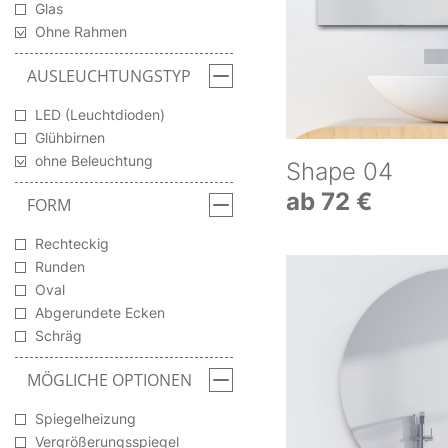
Glas
Ohne Rahmen
AUSLEUCHTUNGSTYP
LED (Leuchtdioden)
Glühbirnen
ohne Beleuchtung
Shape 04
ab 72 €
FORM
Rechteckig
Runden
Oval
Abgerundete Ecken
Schräg
MÖGLICHE OPTIONEN
Spiegelheizung
Vergrößerungsspiegel