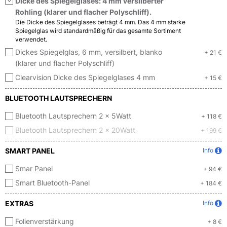
Dicke des Spiegelglases: 4 mm versilberter
Rohling (klarer und flacher Polyschliff).
Die Dicke des Spiegelglases beträgt 4 mm. Das 4 mm starke
Spiegelglas wird standardmäßig für das gesamte Sortiment
verwendet.
Dickes Spiegelglas, 6 mm, versilbert, blanko
+ 21 €
(klarer und flacher Polyschliff)
Clearvision Dicke des Spiegelglases 4 mm
+ 15 €
BLUETOOTH LAUTSPRECHERN
Bluetooth Lautsprechern 2 x 5Watt
+ 118 €
Bluetooth Lautsprechern 2 x 20Watt
+ 199 €
SMART PANEL
Info
Smar Panel
+ 94 €
Smart Bluetooth-Panel
+ 184 €
EXTRAS
Info
Folienverstärkung
+ 8 €