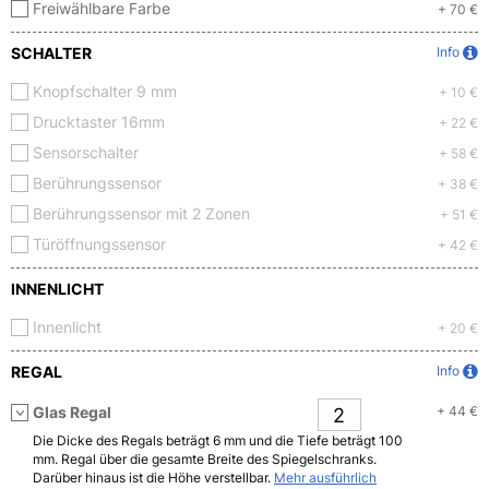
Freiwählbare Farbe
+ 70 €
SCHALTER
Info
Knopfschalter 9 mm
+ 10 €
Drucktaster 16mm
+ 22 €
Sensorschalter
+ 58 €
Berührungssensor
+ 38 €
Berührungssensor mit 2 Zonen
+ 51 €
Türöffnungssensor
+ 42 €
INNENLICHT
Innenlicht
+ 20 €
REGAL
Info
Glas Regal
+ 44 €
Die Dicke des Regals beträgt 6 mm und die Tiefe beträgt 100
mm. Regal über die gesamte Breite des Spiegelschranks.
Darüber hinaus ist die Höhe verstellbar.
Mehr ausführlich