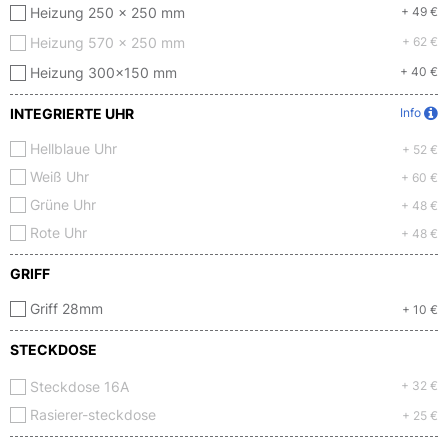
Heizung 250 x 250 mm
+ 49 €
Heizung 570 x 250 mm
+ 62 €
Heizung 300x150 mm
+ 40 €
INTEGRIERTE UHR
Info
Hellblaue Uhr
+ 52 €
Weiß Uhr
+ 60 €
Grüne Uhr
+ 48 €
Rote Uhr
+ 48 €
GRIFF
Griff 28mm
+ 10 €
STECKDOSE
Steckdose 16A
+ 32 €
Rasierer-steckdose
+ 25 €