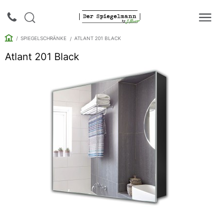
SPIEGELSCHRÄNKE
ATLANT 201 BLACK
Atlant 201 Black
Login |
Anmeldung
Rückruf
Spiegelkataloge
Spiegelschränke
Galerie