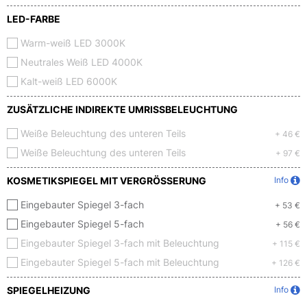
LED-FARBE
Warm-weiß LED 3000K
Neutrales Weiß LED 4000K
Kalt-weiß LED 6000K
ZUSÄTZLICHE INDIREKTE UMRISSBELEUCHTUNG
Weiße Beleuchtung des unteren Teils
+ 46 €
Weiße Beleuchtung des unteren Teils
+ 97 €
KOSMETIKSPIEGEL MIT VERGRÖSSERUNG
Info
Eingebauter Spiegel 3-fach
+ 53 €
Eingebauter Spiegel 5-fach
+ 56 €
Eingebauter Spiegel 3-fach mit Beleuchtung
+ 115 €
Eingebauter Spiegel 5-fach mit Beleuchtung
+ 126 €
SPIEGELHEIZUNG
Info