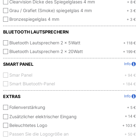
Clearvision Dicke des Spiegelglases 4 mm
+ 8 €
Grau / Grafiet (Smoke) spiegelglas 4 mm
+ 3 €
Bronzespiegelglas 4 mm
+ 3 €
BLUETOOTH LAUTSPRECHERN
Bluetooth Lautsprechern 2 x 5Watt
+ 118 €
Bluetooth Lautsprechern 2 x 20Watt
+ 199 €
SMART PANEL
Info
Smar Panel
+ 94 €
Smart Bluetooth-Panel
+ 184 €
EXTRAS
Info
Folienverstärkung
+ 5 €
Zusätzlicher elektrischer Eingang
+ 14 €
Beleuchtetes Logo
+ 103 €
Passen Sie die Logogröße an
+ 50 €