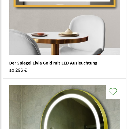
FAQ
Kontakt
Der Spiegel Livia Gold mit LED Ausleuchtung
ab 296 €