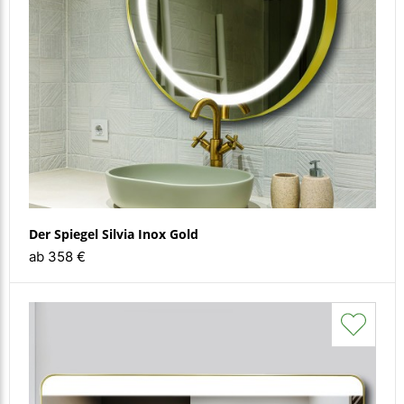
Der Spiegel Silvia Inox Gold
ab 358 €