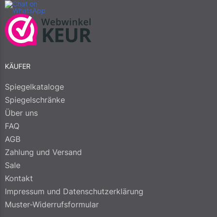
KÄUFER
Spiegelkataloge
Spiegelschränke
Über uns
FAQ
AGB
Zahlung und Versand
Sale
Kontakt
Impressum und Datenschutzerklärung
Muster-Widerrufsformular