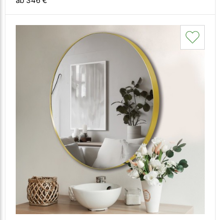
ab 346 €