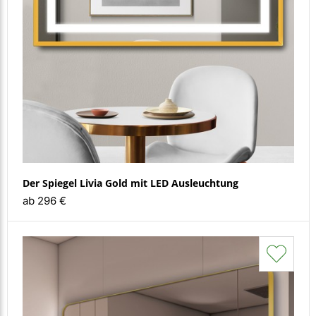
Der Spiegel Livia Gold mit LED Ausleuchtung
ab 296 €