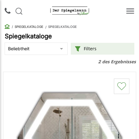
SPIEGELKATALOGE
SPIEGELKATALOGE
Spiegelkataloge
Login |
Filters
Beliebtheit
Anmeldung
des Ergebnisses
2
Rückruf
Spiegelkataloge
Spiegelschränke
Galerie