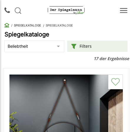
SPIEGELKATALOGE
SPIEGELKATALOGE
Spiegelkataloge
Login |
Filters
Beliebtheit
Anmeldung
der Ergebnisse
17
Rückruf
Spiegelkataloge
Spiegelschränke
Galerie