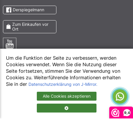
Derspiegelmann
Zum Einkaufen vor
Ort
Um die Funktion der Seite zu verbessern, werden
Cookies verwendet. Wenn Sie die Nutzung dieser
Seite fortsetzen, stimmen Sie der Verwendung von
Cookies zu. Weiterführende Informationen erhalten
Pinterest
Sie in der
Datenschutzerklärung von J-Mirror.
Meta
Instagram
Alle Cookies akzeptieren
9,4
Copyright © 2013-2026 Juergen Mirrors. All Rights Reserved