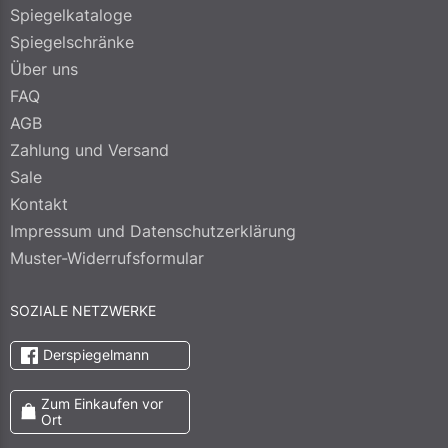
Spiegelkataloge
Spiegelschränke
Über uns
FAQ
AGB
Zahlung und Versand
Sale
Kontakt
Impressum und Datenschutzerklärung
Muster-Widerrufsformular
SOZIALE NETZWERKE
Derspiegelmann
Zum Einkaufen vor
Ort