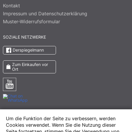
Kontakt
Impressum und Datenschutzerklärung
Muster-Widerrufsformular
SOZIALE NETZWERKE
Derspiegelmann
Zum Einkaufen vor
Ort
Pinterest
Um die Funktion der Seite zu verbessern, werden
Meta
Cookies verwendet. Wenn Sie die Nutzung dieser
Instagram
Seite fortsetzen, stimmen Sie der Verwendung von