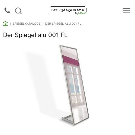
SPIEGELKATALOGE
DER SPIEGEL ALU 001 FL
Der Spiegel alu 001 FL
Login |
Anmeldung
Rückruf
Spiegelkataloge
Spiegelschränke
Galerie