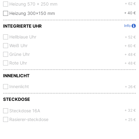
Heizung 570 x 250 mm
+ 62 €
Heizung 300x150 mm
+ 40 €
INTEGRIERTE UHR
Info
Hellblaue Uhr
+ 52 €
Weiß Uhr
+ 60 €
Grüne Uhr
+ 48 €
Rote Uhr
+ 48 €
INNENLICHT
Innenlicht
+ 26 €
STECKDOSE
Steckdose 16A
+ 32 €
Rasierer-steckdose
+ 25 €