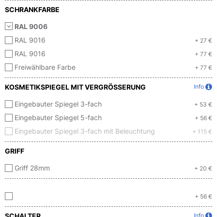
SCHRANKFARBE
RAL 9006
RAL 9016
+ 27 €
RAL 9016
+ 77 €
Freiwählbare Farbe
+ 77 €
KOSMETIKSPIEGEL MIT VERGRÖSSERUNG
Info
Eingebauter Spiegel 3-fach
+ 53 €
Eingebauter Spiegel 5-fach
+ 56 €
Eingebauter Spiegel 3-fach mit Beleuchtung
+ 115 €
GRIFF
Griff 28mm
+ 20 €
+ 56 €
SCHALTER
Info