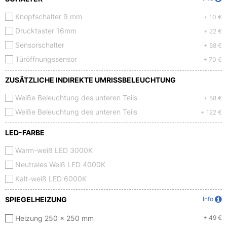
Knopfschalter 9 mm
+ 10 €
Drucktaster 16mm
+ 22 €
Sensorschalter
+ 58 €
Türöffnungssensor
+ 70 €
ZUSÄTZLICHE INDIREKTE UMRISSBELEUCHTUNG
Weiße Beleuchtung des unteren Teils
+ 58 €
Weiße Beleuchtung des unteren Teils
+ 122 €
LED-FARBE
Warm-weiß LED 3000K
Neutrales Weiß LED 4000K
Kalt-weiß LED 6000K
SPIEGELHEIZUNG
Info
Heizung 250 x 250 mm
+ 49 €