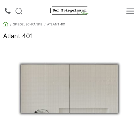
SPIEGELSCHRÄNKE
ATLANT 401
Atlant 401
Login |
Anmeldung
Rückruf
Spiegelkataloge
Spiegelschränke
Galerie