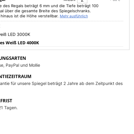
e des Regals beträgt 6 mm und die Tiefe beträgt 100
al über die gesamte Breite des Spiegelschranks.
hinaus ist die Höhe verstellbar.
Mehr ausführlich
E
eiß LED 3000K
les Weiß LED 4000K
es weißes LED-Licht.
iß LED 6000K
UNGSARTEN
e, PayPal und Mollie
lbare weiße LED-Farbe
+ 83 €
TIEZEITRAUM
TSREGULATORS (DIMMER)
Info
antie für unsere Spiegel beträgt 2 Jahre ab dem Zeitpunkt des
Lichtausbeute
+ 49 €
+ 14 €
FRIST
ungssensordimmer
+ 14 €
21 Tagen.
CHE INDIREKTE UMRISSBELEUCHTUNG
eleuchtung des unteren Teils
+ 55 €
eleuchtung des unteren Teils
+ 116 €