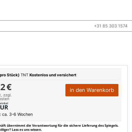
+31 85 303 1574
pro Stück)
TNT
Kostenlos und versichert
52
€
in den Warenkorb
, zzgl.
osten
t: ca. 3-6 Wochen
äft übernimmt die Verantwortung für die sichere Lieferung des Spiegels.
lliger? Lass es uns wissen.