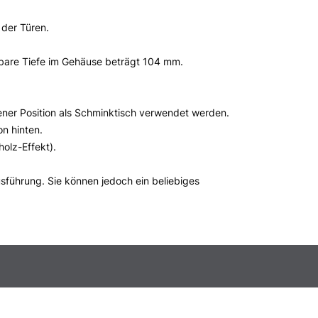
SCHRANK
 der Türen.
RAL 90
RAL 90
bare Tiefe im Gehäuse beträgt 104 mm.
RAL 90
Freiwäh
fener Position als Schminktisch verwendet werden.
KOSMETIK
on hinten.
Eingeba
holz-Effekt).
Eingeba
führung. Sie können jedoch ein beliebiges
Eingeba
Eingeba
SPIEGELH
Heizun
Heizun
Heizun
INTEGRIER