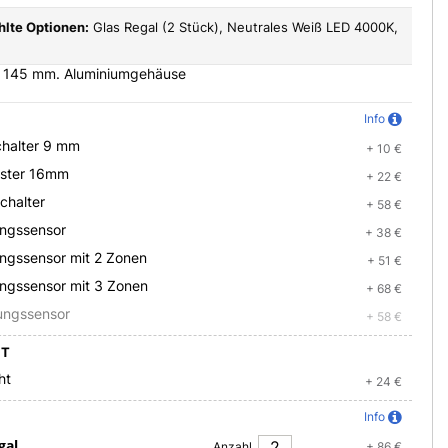
lte Optionen:
Glas Regal (2 Stück), Neutrales Weiß LED 4000K,
e 145 mm. Aluminiumgehäuse
Info
halter 9 mm
+ 10 €
aster 16mm
+ 22 €
chalter
+ 58 €
ngssensor
+ 38 €
ngssensor mit 2 Zonen
+ 51 €
ngssensor mit 3 Zonen
+ 68 €
ungssensor
+ 58 €
HT
ht
+ 24 €
Info
gal
Anzahl
+ 86 €