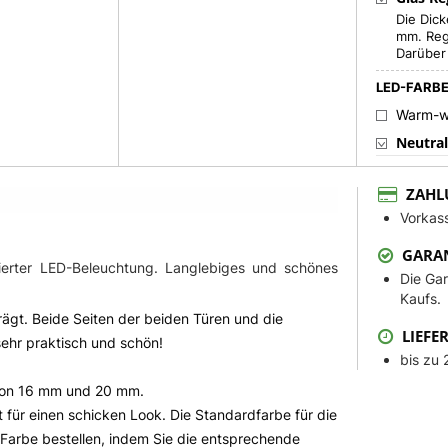
Die Dick
mm. Reg
Darüber 
LED-FARB
Warm-w
Neutra
Neutral
Kalt-we
ZAHL
Vorkass
Einstel
GARAN
HELLIGKEI
egrierter LED-Beleuchtung. Langlebiges und schönes
Die Gar
Höhere 
Kaufs.
Dimmer
trägt. Beide Seiten der beiden Türen und die
LIEFER
Berühr
sehr praktisch und schön!
bis zu 
ZUSÄTZLI
 von 16 mm und 20 mm.
Weiße B
für einen schicken Look. Die Standardfarbe für die
Weiße B
 Farbe bestellen, indem Sie die entsprechende