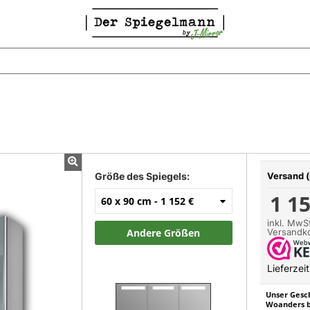
Größe des Spiegels:
Versand (
1 1
60 x 90 cm -
1 152 €
inkl. MwSt
Versandk
Andere Größen
Lieferzei
Unser Gesch
Woanders bi