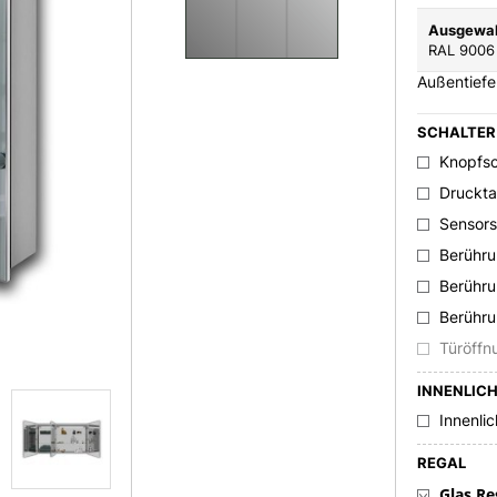
Ausgewah
RAL 9006
Außentief
SCHALTER
Knopfsc
Druckt
Sensors
Berühru
Berühru
Berühru
Türöffn
INNENLIC
Innenlic
REGAL
Glas Re