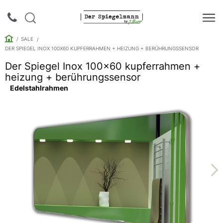
SALE
DER SPIEGEL INOX 100X60 KUPFERRAHMEN + HEIZUNG + BERÜHRUNGSSENSOR
Der Spiegel Inox 100x60 kupferrahmen +
Login |
heizung + berührungssensor
Anmeldung
Edelstahlrahmen
Rückruf
Spiegelkataloge
Spiegelschränke
Galerie