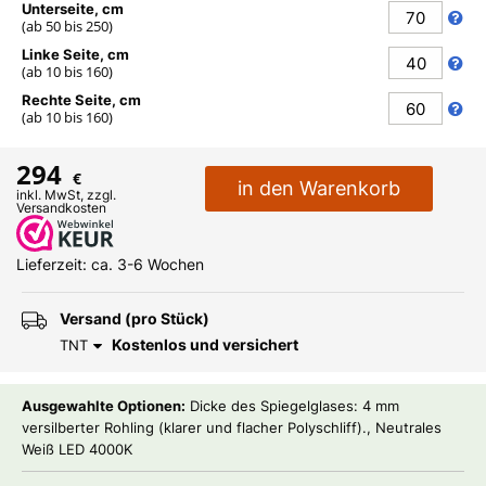
FAQ
Unterseite, cm
(ab
50
bis
250
)
Kontakt
Linke Seite, cm
(ab
10
bis
160
)
Rechte Seite, cm
(ab
10
bis
160
)
294
€
in den Warenkorb
inkl. MwSt, zzgl.
Versandkosten
Lieferzeit: ca. 3-6 Wochen
Versand (pro Stück)
Kostenlos und versichert
TNT
Ausgewahlte Optionen:
Dicke des Spiegelglases: 4 mm
versilberter Rohling (klarer und flacher Polyschliff)., Neutrales
Weiß LED 4000K