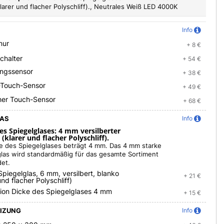
larer und flacher Polyschliff)., Neutrales Weiß LED 4000K
Info
nur
+ 8 €
chalter
+ 54 €
ngssensor
+ 38 €
-Touch-Sensor
+ 49 €
her Touch-Sensor
+ 68 €
LAS
Info
es Spiegelglases: 4 mm versilberter
 (klarer und flacher Polyschliff).
ke des Spiegelglases beträgt 4 mm. Das 4 mm starke
glas wird standardmäßig für das gesamte Sortiment
et.
Spiegelglas, 6 mm, versilbert, blanko
+ 21 €
und flacher Polyschliff)
sion Dicke des Spiegelglases 4 mm
+ 15 €
EIZUNG
Info