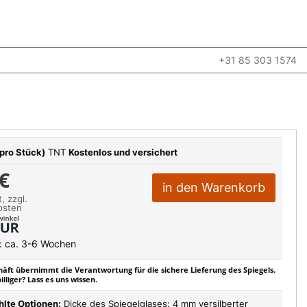
+31 85 303 1574
pro Stück)
TNT
Kostenlos und versichert
€
in den Warenkorb
, zzgl.
osten
t: ca. 3-6 Wochen
äft übernimmt die Verantwortung für die sichere Lieferung des Spiegels.
lliger? Lass es uns wissen.
lte Optionen:
Dicke des Spiegelglases: 4 mm versilberter