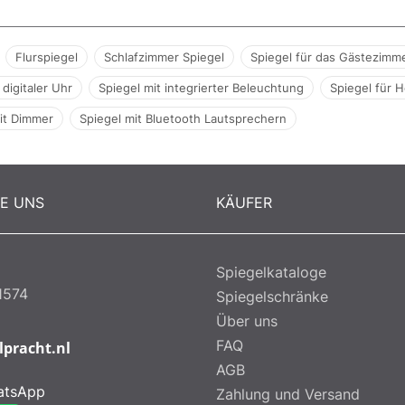
Flurspiegel
Schlafzimmer Spiegel
Spiegel für das Gästezimm
 digitaler Uhr
Spiegel mit integrierter Beleuchtung
Spiegel für H
it Dimmer
Spiegel mit Bluetooth Lautsprechern
RE UNS
KÄUFER
Spiegelkataloge
1574
Spiegelschränke
Über uns
FAQ
lpracht.nl
AGB
atsApp
Zahlung und Versand