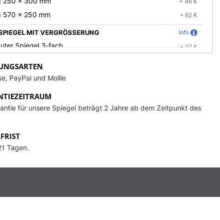
g 250 x 300 mm
+ 46 €
g 570 x 250 mm
+ 62 €
SPIEGEL MIT VERGRÖSSERUNG
Info
uter Spiegel 3-fach
+ 27 €
uter Spiegel 5-fach
+ 29 €
UNGSARTEN
uter Spiegel 3-fach mit Beleuchtung
+ 66 €
e, PayPal und Mollie
uter Spiegel 5-fach mit Beleuchtung
+ 67 €
TIEZEITRAUM
TSREGULATORS (DIMMER)
antie für unsere Spiegel beträgt 2 Jahre ab dem Zeitpunkt des
Lichtausbeute
+ 64 €
ungssensordimmer
+ 11 €
FRIST
21 Tagen.
TE UHR
Info
ue Uhr
+ 52 €
r
+ 60 €
hr
+ 48 €
r
+ 48 €