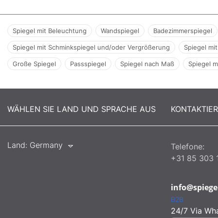
Spiegel mit Beleuchtung
Wandspiegel
Badezimmerspiegel
Spiegel mit Schminkspiegel und/oder Vergrößerung
Spiegel mit
Große Spiegel
Passspiegel
Spiegel nach Maß
Spiegel m
WÄHLEN SIE LAND UND SPRACHE AUS
KONTAKTIE
Land:
Germany
Telefone:
+31 85 303 
info@spiege
B2B
24/7 Via Wh