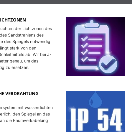
Smar Pa
Smart B
 LICHTZONEN
euchten der Lichtzonen des
r des Sandstrahlens des
te des Spiegels notwendig.
hängt stark von den
leifmittels ab. Wir bei J-
meter genau, um das
tig zu ersetzen.
CHE VERDRAHTUNG
tersystem mit wasserdichten
derlich, den Spiegel an das
r an die Raumverkabelung