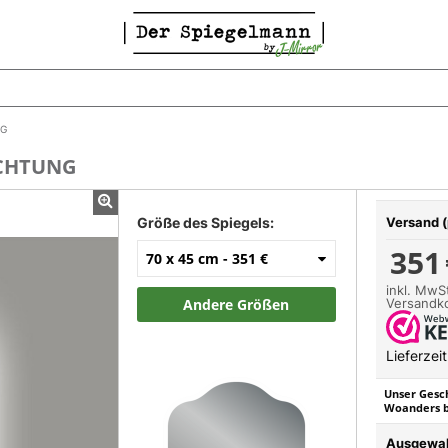
NG
UCHTUNG
Größe des Spiegels:
Versand (
351
70 x 45 cm -
351 €
inkl. MwSt
Versandk
Andere Größen
Lieferzei
Unser Gesch
Woanders bi
Ausgewah