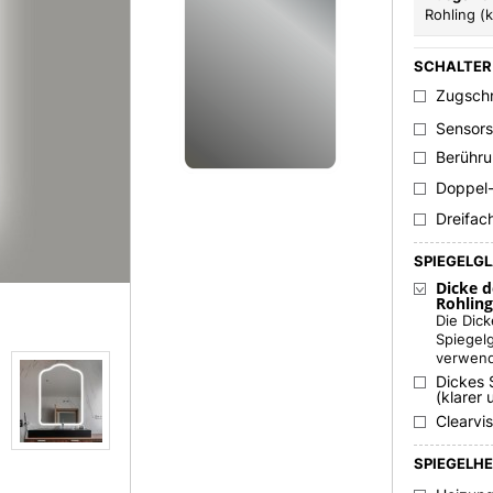
Rohling (k
SCHALTER
Zugsch
Sensors
Berühru
Doppel
Dreifac
SPIEGELG
Dicke d
Rohling
Die Dic
Spiegel
verwend
Dickes 
(klarer 
Clearvi
SPIEGELH