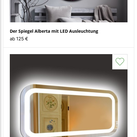
Der Spiegel Alberta mit LED Ausleuchtung
ab 125 €