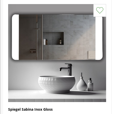
Spiegel Sabina Inox Gloss