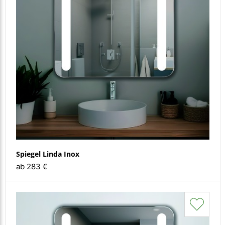
Spiegel Linda Inox
ab 283 €