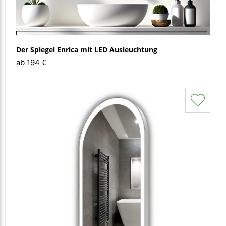
Der Spiegel Enrica mit LED Ausleuchtung
ab 194 €