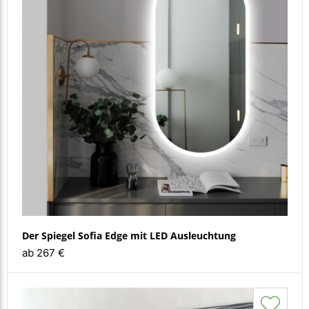
Der Spiegel Sofia Edge mit LED Ausleuchtung
ab 267 €