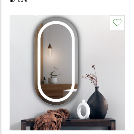
ab 185 €