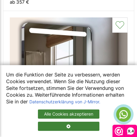
ab 357 €
Um die Funktion der Seite zu verbessern, werden
Cookies verwendet. Wenn Sie die Nutzung dieser
Seite fortsetzen, stimmen Sie der Verwendung von
Cookies zu. Weiterführende Informationen erhalten
Sie in der
Datenschutzerklärung von J-Mirror.
Alle Cookies akzeptieren
9,4