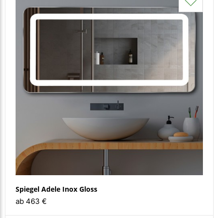
Spiegel Adele Inox Gloss
ab 463 €