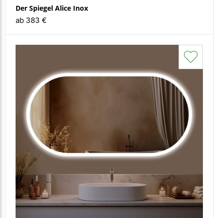
Der Spiegel Alice Inox
ab 383 €