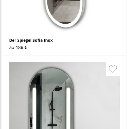
Der Spiegel Sofia Inox
ab 489 €