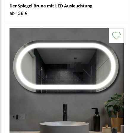
Der Spiegel Bruna mit LED Ausleuchtung
ab 138 €