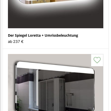
Der Spiegel Loretta + Umrissbeleuchtung
ab 237 €