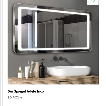
Der Spiegel Adele Inox
ab 423 €