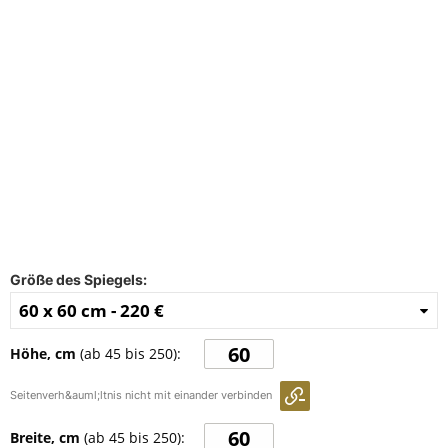
FAQ
Kontakt
Größe des Spiegels:
60 x 60 cm -
220 €
Höhe, cm
(ab
45
bis
250
):
Seitenverh&auml;ltnis nicht mit einander verbinden
Breite, cm
(ab
45
bis
250
):