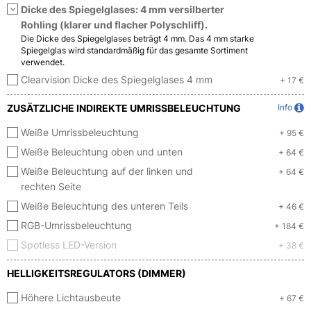
Dicke des Spiegelglases: 4 mm versilberter
Rohling (klarer und flacher Polyschliff).
Die Dicke des Spiegelglases beträgt 4 mm. Das 4 mm starke
Spiegelglas wird standardmäßig für das gesamte Sortiment
verwendet.
Clearvision Dicke des Spiegelglases 4 mm
+ 17 €
ZUSÄTZLICHE INDIREKTE UMRISSBELEUCHTUNG
Info
Weiße Umrissbeleuchtung
+ 95 €
Weiße Beleuchtung oben und unten
+ 64 €
Weiße Beleuchtung auf der linken und
+ 64 €
rechten Seite
Weiße Beleuchtung des unteren Teils
+ 46 €
RGB-Umrissbeleuchtung
+ 184 €
Spotless LED-Version
+ 38 €
HELLIGKEITSREGULATORS (DIMMER)
Höhere Lichtausbeute
+ 67 €