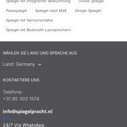
Spiegel mit integrierter Beleuchtung
Große Spiegel
Passspiegel
Spiegel nach Maß
Design Spiegel
Spiegel mit Sensorschalter
Spiegel mit Bluetooth Lautsprechern
WÄHLEN SIE LAND UND SPRACHE AUS
Land:
Germany
KONTAKTIERE UNS
Telefone:
+31 85 303 1574
info@spiegelpracht.nl
B2B
24/7 Via WhatsApp