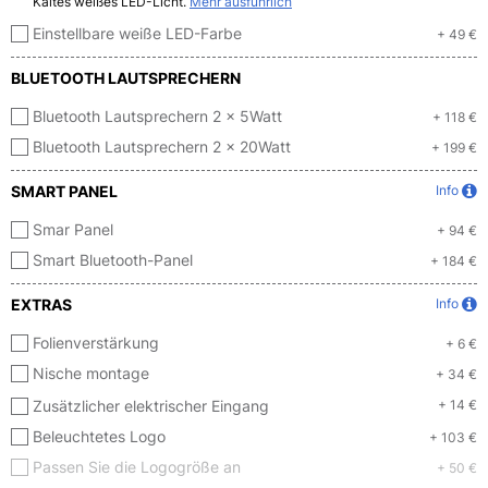
Kaltes weißes LED-Licht.
Mehr ausführlich
Einstellbare weiße LED-Farbe
+ 49 €
BLUETOOTH LAUTSPRECHERN
Bluetooth Lautsprechern 2 x 5Watt
+ 118 €
Bluetooth Lautsprechern 2 x 20Watt
+ 199 €
SMART PANEL
Info
Smar Panel
+ 94 €
Smart Bluetooth-Panel
+ 184 €
EXTRAS
Info
Folienverstärkung
+ 6 €
Nische montage
+ 34 €
Zusätzlicher elektrischer Eingang
+ 14 €
Beleuchtetes Logo
+ 103 €
Passen Sie die Logogröße an
+ 50 €