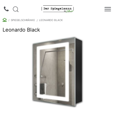
SPIEGELSCHRÄNKE
LEONARDO BLACK
Leonardo Black
Login |
Anmeldung
Rückruf
Spiegelkataloge
Spiegelschränke
Galerie