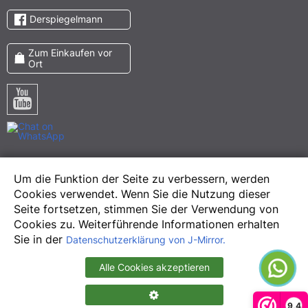
Derspiegelmann
Zum Einkaufen vor
Ort
Pinterest
Um die Funktion der Seite zu verbessern, werden
Meta
Cookies verwendet. Wenn Sie die Nutzung dieser
Instagram
Seite fortsetzen, stimmen Sie der Verwendung von
Cookies zu. Weiterführende Informationen erhalten
Sie in der
Datenschutzerklärung von J-Mirror.
Alle Cookies akzeptieren
Copyright © 2013-2026 Juergen Mirrors. All Rights Reserved
Developed by
RightFusion
9,4