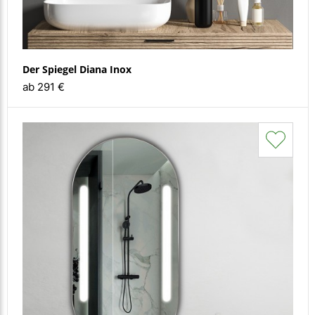
Der Spiegel Diana Inox
ab 291 €