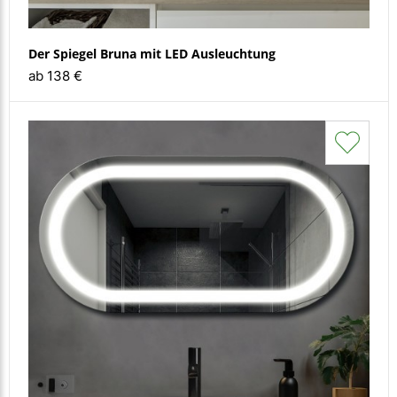
Der Spiegel Bruna mit LED Ausleuchtung
ab 138 €