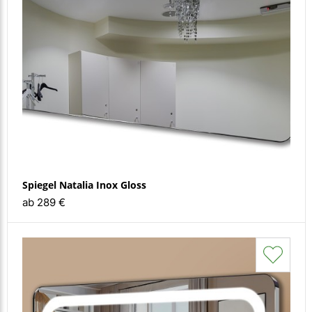
Spiegel Natalia Inox Gloss
ab 289 €