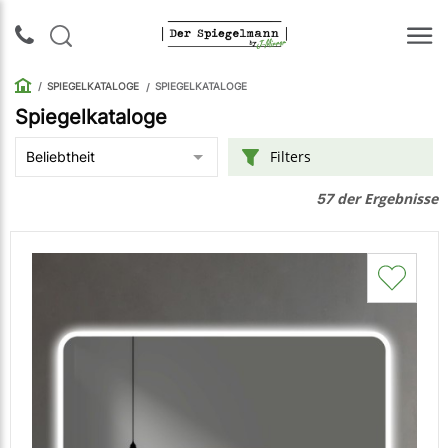
SPIEGELKATALOGE
SPIEGELKATALOGE
Spiegelkataloge
Login |
Filters
Beliebtheit
Anmeldung
der Ergebnisse
57
Rückruf
Spiegelkataloge
Spiegelschränke
Galerie