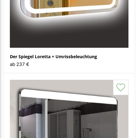
Der Spiegel Loretta + Umrissbeleuchtung
ab 237 €