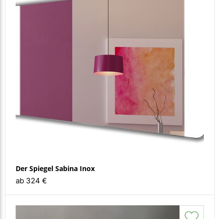
Der Spiegel Sabina Inox
ab 324 €