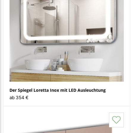
Der Spiegel Loretta Inox mit LED Ausleuchtung
ab 354 €