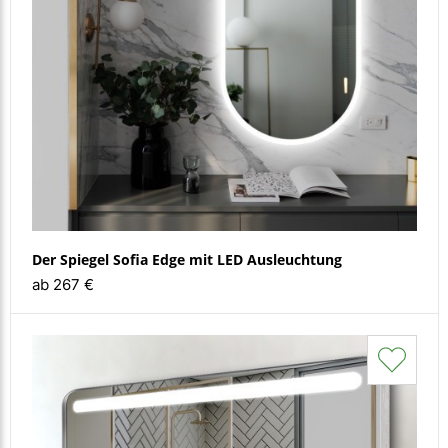
Der Spiegel Sofia Edge mit LED Ausleuchtung
ab 267 €