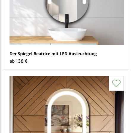
Der Spiegel Beatrice mit LED Ausleuchtung
ab 138 €