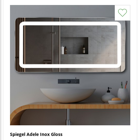
Spiegel Adele Inox Gloss