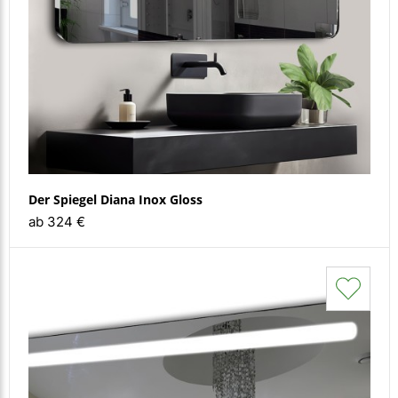
Der Spiegel Diana Inox Gloss
ab 324 €