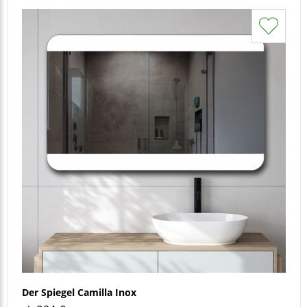
Der Spiegel Camilla Inox