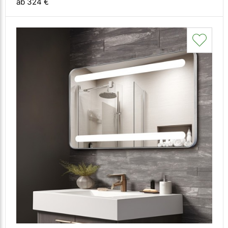
ab 324 €