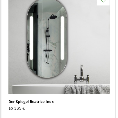
Der Spiegel Beatrice Inox
ab 365 €