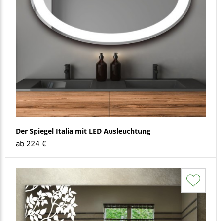
Der Spiegel Italia mit LED Ausleuchtung
ab 224 €