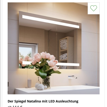
Der Spiegel Natalina mit LED Ausleuchtung