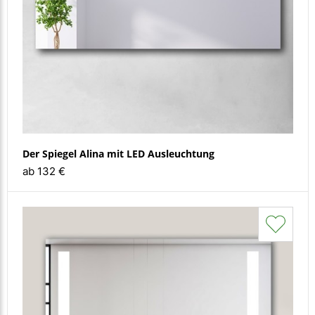
FAQ
Kontakt
Der Spiegel Alina mit LED Ausleuchtung
ab 132 €