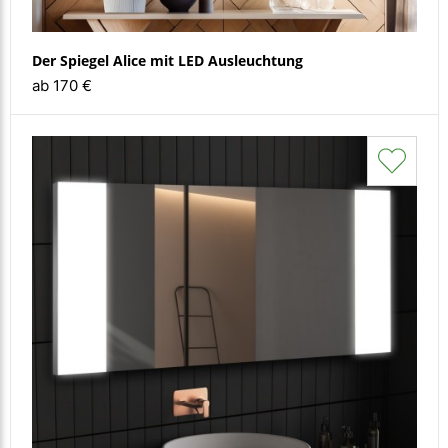
Der Spiegel Alice mit LED Ausleuchtung
ab 170 €