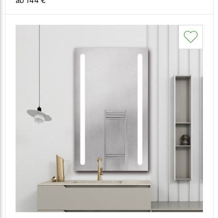
ab 144 €