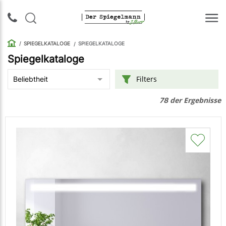
SPIEGELKATALOGE
SPIEGELKATALOGE
Spiegelkataloge
Login |
Filters
Beliebtheit
Anmeldung
der Ergebnisse
78
Rückruf
Spiegelkataloge
Spiegelschränke
Galerie