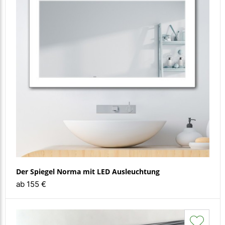
Der Spiegel Norma mit LED Ausleuchtung
ab 155 €