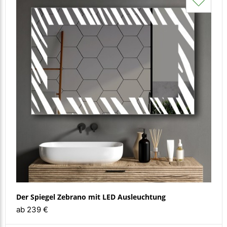
Der Spiegel Zebrano mit LED Ausleuchtung
ab 239 €