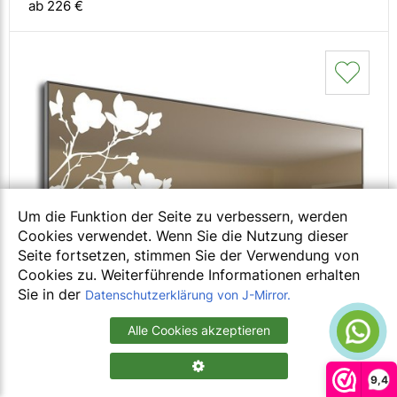
ab 226 €
Um die Funktion der Seite zu verbessern, werden
Cookies verwendet. Wenn Sie die Nutzung dieser
Seite fortsetzen, stimmen Sie der Verwendung von
Cookies zu. Weiterführende Informationen erhalten
Sie in der
Datenschutzerklärung von J-Mirror.
Alle Cookies akzeptieren
9,4