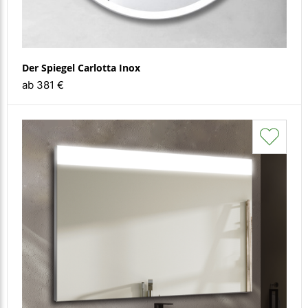
Der Spiegel Carlotta Inox
ab 381 €