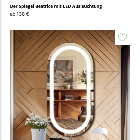
Der Spiegel Beatrice mit LED Ausleuchtung
ab 138 €