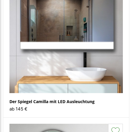
Der Spiegel Camilla mit LED Ausleuchtung
ab 145 €